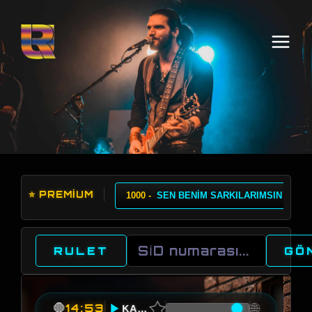
⭐ PREMİUM
1000 -
SEN BENİM SARKILARIMSIN
1
RULET
GÖ
★
🌐
🛑
14:53
KALPTENNAGMELER