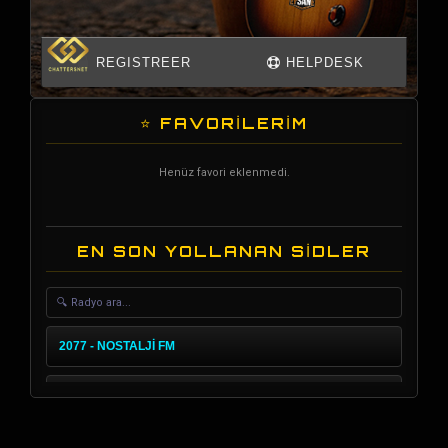
⭐ FAVORİLERİM
Henüz favori eklenmedi.
EN SON YOLLANAN SİDLER
2077 - NOSTALJİ FM
1958 - BİR MELODİ FM
5064 - BOZLAKÇI FM