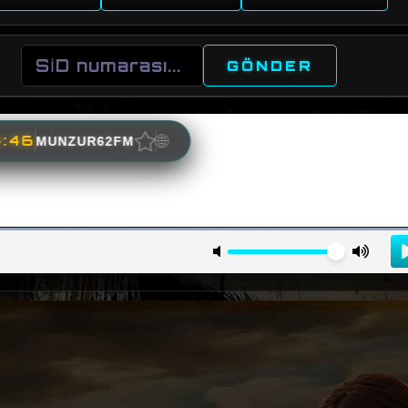
GÖNDER
★
🌐
4:45
MUNZUR62FM