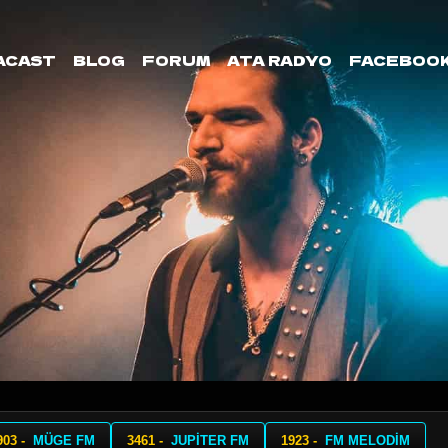
ACAST
BLOG
FORUM
ATA RADYO
FACEBOO
903 -
MÜGE FM
3461 -
JUPİTER FM
1923 -
FM MELODİM