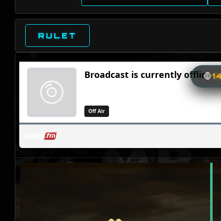
RULET
🛑
1