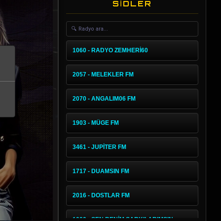
SİDLER
1060 - RADYO ZEMHERİ60
2057 - MELEKLER FM
2070 - ANGALIM06 FM
1903 - MÜGE FM
3461 - JUPİTER FM
1717 - DUAMSIN FM
2016 - DOSTLAR FM
1000 - SEN BENİM SARKILARIMSIN