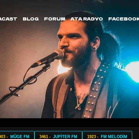
ACAST
BLOG
FORUM
ATA RADYO
FACEBOO
903 -
MÜGE FM
3461 -
JUPİTER FM
1923 -
FM MELODİM