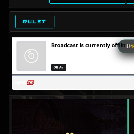
RULET
🛑