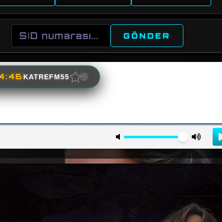
GÖNDER
★
🌐
14:45
KATREFM55