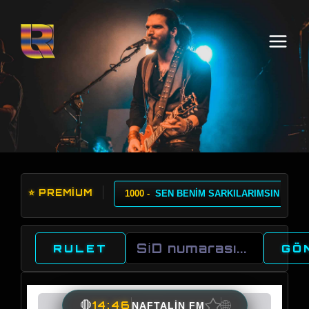
⭐ PREMİUM
1000 -
SEN BENİM SARKILARIMSIN
1
RULET
GÖ
★
🌐
🛑
14:46
NAFTALİN FM