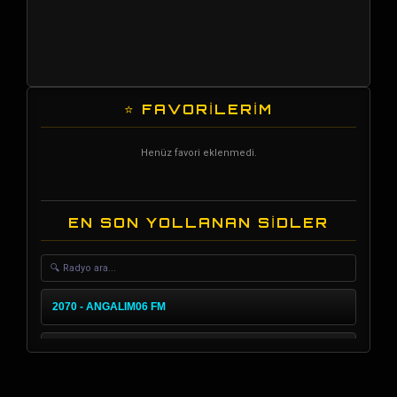
⭐ FAVORİLERİM
Henüz favori eklenmedi.
EN SON YOLLANAN SİDLER
2070 - ANGALIM06 FM
1903 - MÜGE FM
3461 - JUPİTER FM