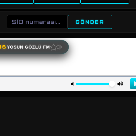
GÖNDER
★
🌐
46
YOSUN GÖZLÜ FM