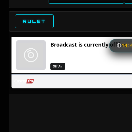
RULET
🛑
14: