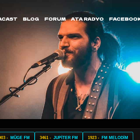
ACAST
BLOG
FORUM
ATA RADYO
FACEBOO
903 -
MÜGE FM
3461 -
JUPİTER FM
1923 -
FM MELODİM