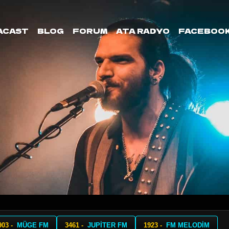
ACAST
BLOG
FORUM
ATA RADYO
FACEBOO
903 -
MÜGE FM
3461 -
JUPİTER FM
1923 -
FM MELODİM