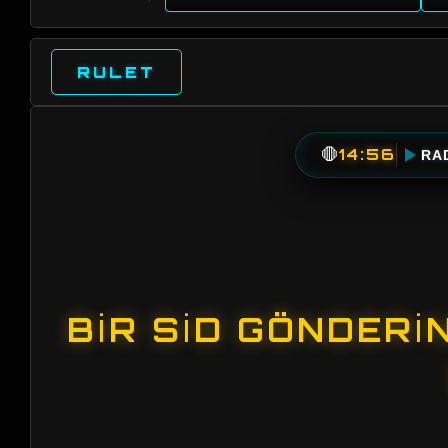
RULET
🛑
14:56
RA
BIR SİD GÖNDERI