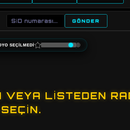
GÖNDER
★
🌐
DYO SEÇİLMEDİ
N VEYA LISTEDEN R
SEÇIN.